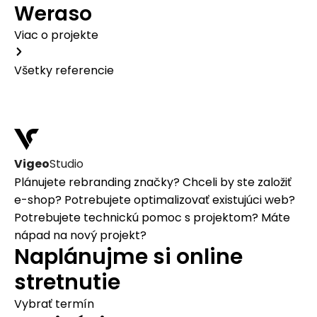
Weraso
Viac o projekte
Všetky referencie
Vigeo
Studio
Plánujete
rebranding
značky?
Chceli by ste
založiť
e-shop
?
Potrebujete
optimalizovať
existujúci web?
Potrebujete
technickú pomoc
s projektom?
Máte
nápad na
nový projekt
?
Naplánujme si online
stretnutie
Vybrať termín