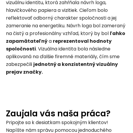
vizuálnu identitu, ktorá zahŕňala návrh loga,
hlavičkového papiera a vizitiek. Cieľom bolo
reflektovať odborný charakter spoločnosti a jej
zameranie na energetiku. Návrh loga bol zameraný
na čistý a profesionálny vzhľad, ktorý by bol
ľahko
zapamätateľný
a
reprezentoval hodnoty
spoločnosti
. Vizuálna identita bola následne
aplikovaná na ďalšie firemné materiály, čím sme
zabezpečili
jednotný a konzistentný vizuálny
prejav značky.
Zaujala vás naša práca?
Pripojte sa k desiatkam spokojným klientov!
Napíšte nám správu pomocou jednoduchého