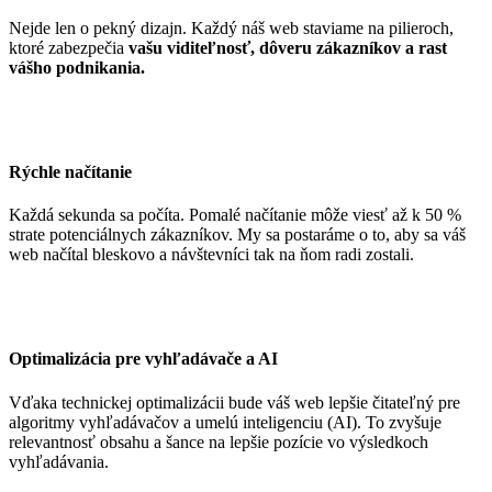
Nejde len o pekný dizajn. Každý náš web staviame na pilieroch,
ktoré zabezpečia
vašu viditeľnosť, dôveru zákazníkov a rast
vášho podnikania.
Rýchle načítanie
Každá sekunda sa počíta. Pomalé načítanie môže viesť až k 50 %
strate potenciálnych zákazníkov. My sa postaráme o to, aby sa váš
web načítal bleskovo a návštevníci tak na ňom radi zostali.
Optimalizácia pre vyhľadávače a AI
Vďaka technickej optimalizácii bude váš web lepšie čitateľný pre
algoritmy vyhľadávačov a umelú inteligenciu (AI). To zvyšuje
relevantnosť obsahu a šance na lepšie pozície vo výsledkoch
vyhľadávania.