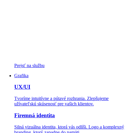
Prejsť na službu
Grafika
UX/UI
Tvoríme intuitívne a pútavé rozhrania. Zlepšujeme
užívateľskú skúsenosť pre vašich klientov.
Firemná identita
Silná vizuálna identita, ktorá vás odlíši. Logo a komplexný
branding, ktorý zapadne do pamäti.