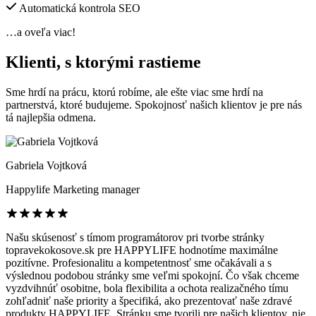
Automatická kontrola SEO
…a oveľa viac!
Klienti
, s ktorými rastieme
Sme hrdí na prácu, ktorú robíme, ale ešte viac sme hrdí na
partnerstvá, ktoré budujeme. Spokojnosť našich klientov je pre nás
tá najlepšia odmena.
Gabriela Vojtková
Happylife
Marketing manager
Našu skúsenosť s tímom programátorov pri tvorbe stránky
topravekokosove.sk pre HAPPYLIFE hodnotíme maximálne
pozitívne. Profesionalitu a kompetentnosť sme očakávali a s
výslednou podobou stránky sme veľmi spokojní. Čo však chceme
vyzdvihnúť osobitne, bola flexibilita a ochota realizačného tímu
zohľadniť naše priority a špecifiká, ako prezentovať naše zdravé
produkty HAPPYLIFE. Stránku sme tvorili pre našich klientov, nie