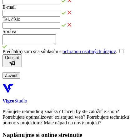
E-mail
Tel. číslo
Správa
Prečítal(a) som si a súhlasím s
ochranou osobných údajov
.
Odoslať
Zavrieť
Vigeo
Studio
Plánujete
rebranding
značky?
Chceli by ste
založiť e-shop
?
Potrebujete
optimalizovať
existujúci web?
Potrebujete
technickú
pomoc
s projektom?
Máte nápad na
nový projekt
?
Naplánujme si online stretnutie