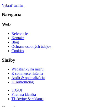
Vybrať termín
Navigácia
Web
Referencie
Kontakt
Blog
Ochrana osobných údajov
Cookies
Služby
Webstránky na mieru
E-commerce riešenia
Audit & optimalizácia
IT outsourcing
UX/UI
Firemná identita
Tlačoviny & reklama