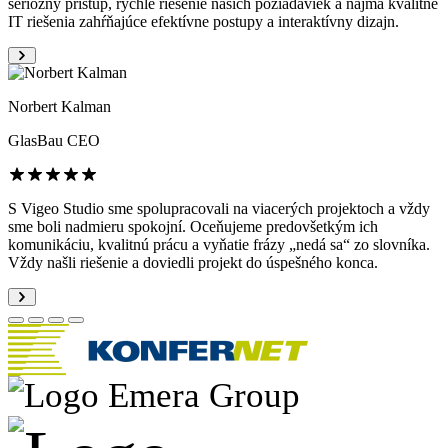
seriózny prístup, rýchle riešenie našich požiadaviek a najmä kvalitné
IT riešenia zahŕňajúce efektívne postupy a interaktívny dizajn.
Norbert Kalman
GlasBau
CEO
S Vigeo Studio sme spolupracovali na viacerých projektoch a vždy
sme boli nadmieru spokojní. Oceňujeme predovšetkým ich
komunikáciu, kvalitnú prácu a vyňatie frázy „nedá sa“ zo slovníka.
Vždy našli riešenie a doviedli projekt do úspešného konca.